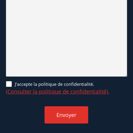
(Consulter
J’accepte la politique de confidentialité.
la
(Consulter la politique de confidentialité).
politique
de
confidentialité).
*